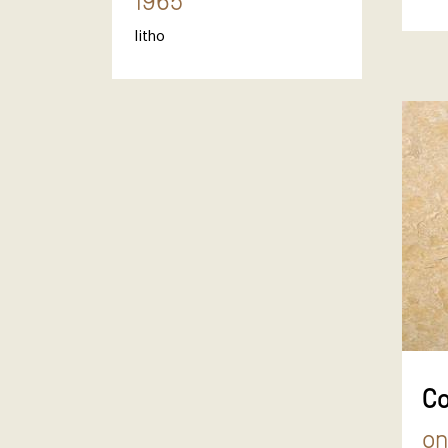
1965
litho
Co
on