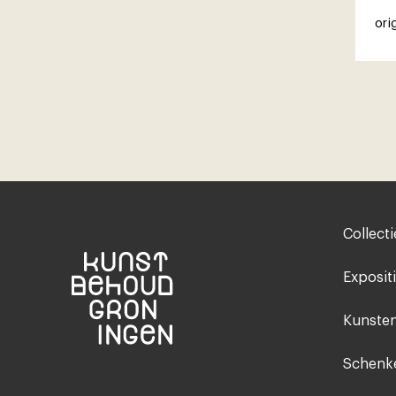
ori
Footer-
Collecti
menu
Exposit
Kunsten
Schenke