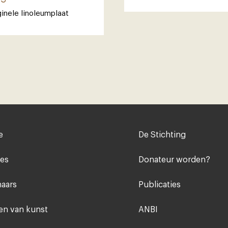
ginele linoleumplaat
Voet
e
De Stichting
midden
ies
Donateur worden?
aars
Publicaties
n van kunst
ANBI