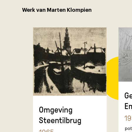
Werk van Marten Klompien
Ge
E
Omgeving
19
Steentilbrug
pot