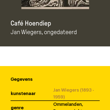
Café Hoendiep
Jan Wiegers
, ongedateerd
Gegevens
Jan Wiegers (1893 -
kunstenaar
1959)
Ommelanden,
genre