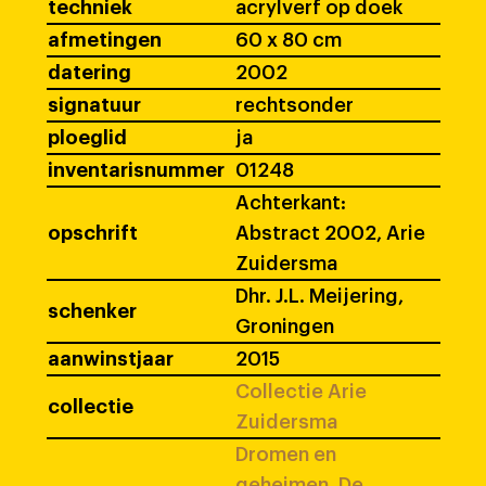
techniek
acrylverf op doek
afmetingen
60 x 80 cm
datering
2002
signatuur
rechtsonder
ploeglid
ja
inventarisnummer
01248
Achterkant:
opschrift
Abstract 2002, Arie
Zuidersma
Dhr. J.L. Meijering,
schenker
Groningen
aanwinstjaar
2015
Collectie Arie
collectie
Zuidersma
Dromen en
geheimen. De