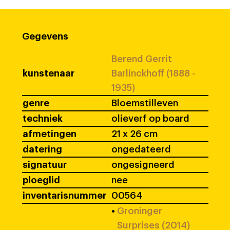
Gegevens
Berend Gerrit
kunstenaar
Barlinckhoff (1888 -
1935)
genre
Bloemstilleven
techniek
olieverf op board
afmetingen
21 x 26 cm
datering
ongedateerd
signatuur
ongesigneerd
ploeglid
nee
inventarisnummer
00564
•
Groninger
Surprises (2014)