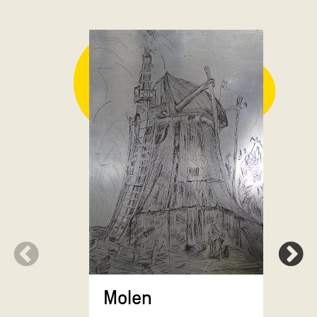
Lathyrus 
gemberp
tinnen b
Molen