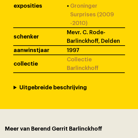
exposities
•
Groninger
Surprises (2009
-2010)
Mevr. C. Rode-
schenker
Barlinckhoff, Delden
aanwinstjaar
1997
Collectie
collectie
Barlinckhoff
Uitgebreide beschrijving
Meer van Berend Gerrit Barlinckhoff