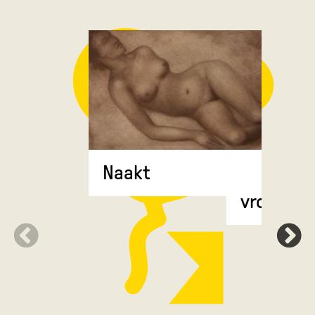
Naakt
Halfopge
vrouw