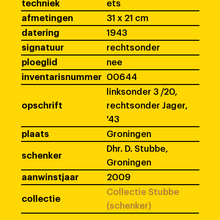
techniek
ets
afmetingen
31 x 21 cm
datering
1943
signatuur
rechtsonder
ploeglid
nee
inventarisnummer
00644
linksonder 3 /20,
opschrift
rechtsonder Jager,
'43
plaats
Groningen
Dhr. D. Stubbe,
schenker
Groningen
aanwinstjaar
2009
Collectie Stubbe
collectie
(schenker)