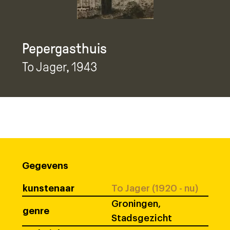
Pepergasthuis
To Jager
, 1943
Gegevens
kunstenaar
To Jager (1920 - nu)
Groningen,
genre
Stadsgezicht