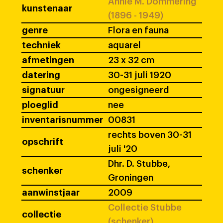
Annie M. Dommering
kunstenaar
(1896 - 1949)
genre
Flora en fauna
techniek
aquarel
afmetingen
23 x 32 cm
datering
30-31 juli 1920
signatuur
ongesigneerd
ploeglid
nee
inventarisnummer
00831
rechts boven 30-31
opschrift
juli '20
Dhr. D. Stubbe,
schenker
Groningen
aanwinstjaar
2009
Collectie Stubbe
collectie
(schenker)