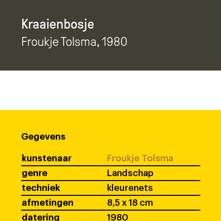
Kraaienbosje
Froukje Tolsma
, 1980
Gegevens
kunstenaar
Froukje Tolsma
genre
Landschap
techniek
kleurenets
afmetingen
8,5 x 18 cm
datering
1980