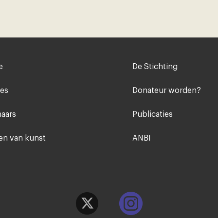
Voet
e
De Stichting
midden
ies
Donateur worden?
aars
Publicaties
n van kunst
ANBI