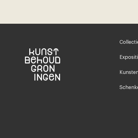
Footer-
Collecti
menu
Exposit
Kunsten
Schenke