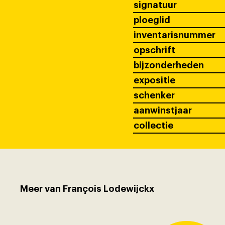
signatuur
ploeglid
inventarisnummer
opschrift
bijzonderheden
expositie
schenker
aanwinstjaar
collectie
Meer van François Lodewijckx