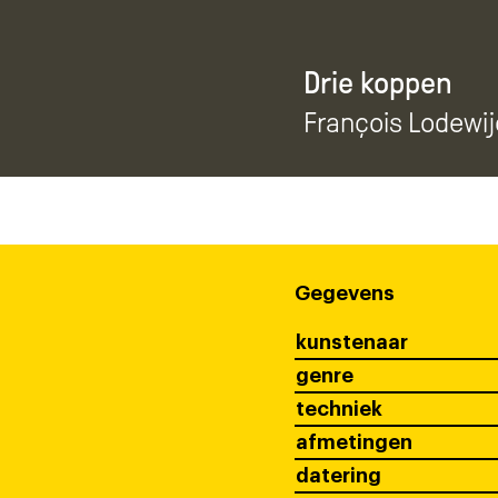
Drie koppen
François Lodewij
Gegevens
kunstenaar
genre
techniek
afmetingen
datering