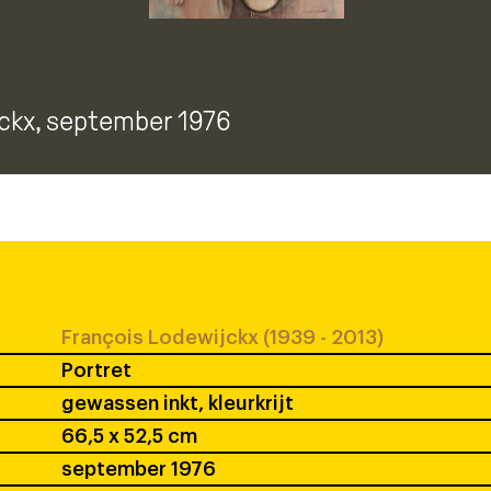
ckx
, september 1976
François Lodewijckx (1939 - 2013)
Portret
gewassen inkt, kleurkrijt
66,5 x 52,5 cm
september 1976