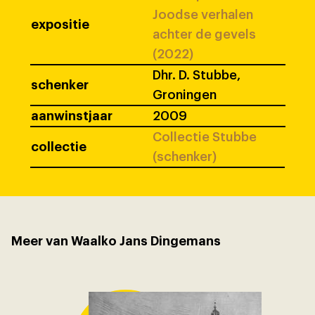
Joodse verhalen
expositie
achter de gevels
(2022)
Dhr. D. Stubbe,
schenker
Groningen
aanwinstjaar
2009
Collectie Stubbe
collectie
(schenker)
Meer van Waalko Jans Dingemans