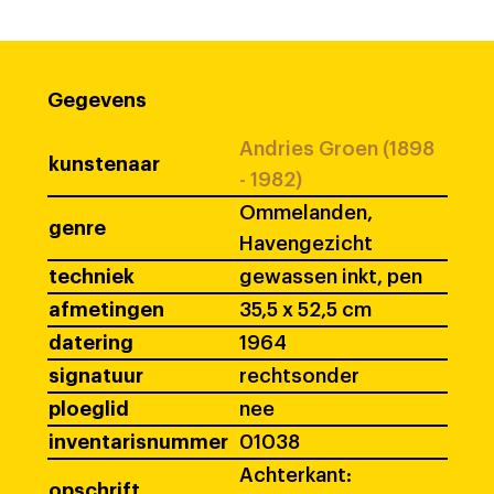
Gegevens
Andries Groen (1898
kunstenaar
- 1982)
Ommelanden,
genre
Havengezicht
techniek
gewassen inkt, pen
afmetingen
35,5 x 52,5 cm
datering
1964
signatuur
rechtsonder
ploeglid
nee
inventarisnummer
01038
Achterkant:
opschrift