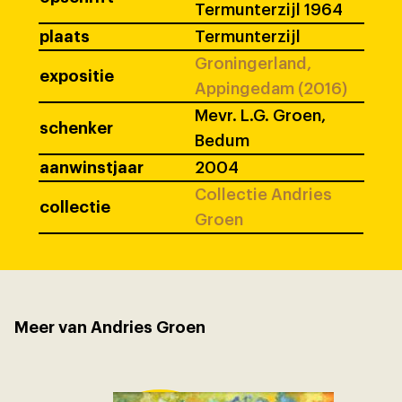
Termunterzijl 1964
plaats
Termunterzijl
Groningerland,
expositie
Appingedam (2016)
Mevr. L.G. Groen,
schenker
Bedum
aanwinstjaar
2004
Collectie Andries
collectie
Groen
Meer van Andries Groen