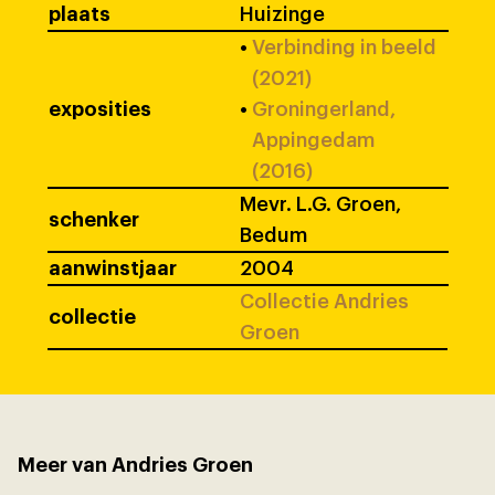
plaats
Huizinge
•
Verbinding in beeld
(2021)
exposities
•
Groningerland,
Appingedam
(2016)
Mevr. L.G. Groen,
schenker
Bedum
aanwinstjaar
2004
Collectie Andries
collectie
Groen
Meer van Andries Groen