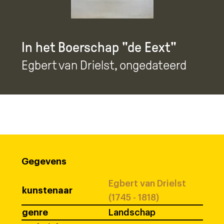
In het Boerschap "de Eext"
Egbert van Drielst
, ongedateerd
Gegevens
Egbert van Drielst
kunstenaar
(1745 - 1818)
genre
Landschap