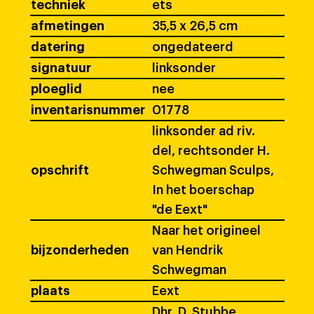
techniek
ets
afmetingen
35,5 x 26,5 cm
datering
ongedateerd
signatuur
linksonder
ploeglid
nee
inventarisnummer
01778
linksonder ad riv.
del, rechtsonder H.
opschrift
Schwegman Sculps,
In het boerschap
"de Eext"
Naar het origineel
bijzonderheden
van Hendrik
Schwegman
plaats
Eext
Dhr. D. Stubbe,