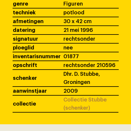
genre
Figuren
techniek
potlood
afmetingen
30 x 42 cm
datering
21 mei 1996
signatuur
rechtsonder
ploeglid
nee
inventarisnummer
01877
opschrift
rechtsonder 210596
Dhr. D. Stubbe,
schenker
Groningen
aanwinstjaar
2009
Collectie Stubbe
collectie
(schenker)