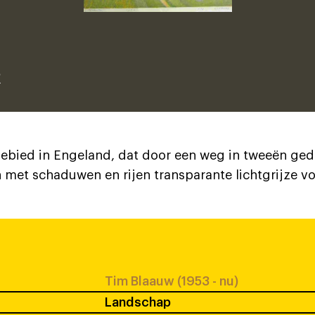
2
bied in Engeland, dat door een weg in tweeën gede
 met schaduwen en rijen transparante lichtgrijze v
Tim Blaauw (1953 - nu)
Landschap