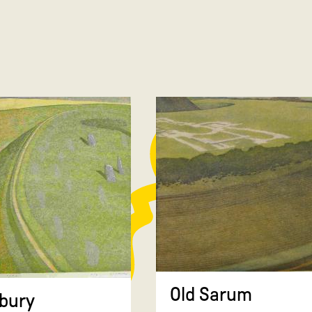
Old Sarum
bury