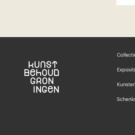
Footer-
Collecti
menu
Exposit
Kunsten
Schenke