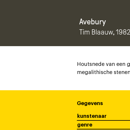
Avebury
Tim Blaauw
, 198
Houtsnede van een ge
megalithische stenen
Gegevens
kunstenaar
genre