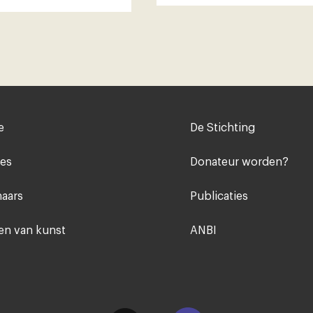
Voet
e
De Stichting
midden
ies
Donateur worden?
aars
Publicaties
n van kunst
ANBI