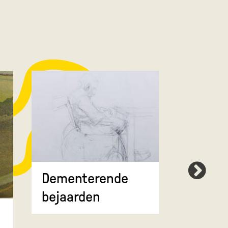
Dementerende
Demen
bejaarden
bejaar
rolstoe