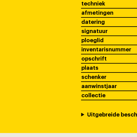
techniek
afmetingen
datering
signatuur
ploeglid
inventarisnummer
opschrift
plaats
schenker
aanwinstjaar
collectie
Uitgebreide besch