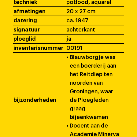
techniek
potlood, aquarel
afmetingen
20 x 27 cm
datering
ca. 1947
signatuur
achterkant
ploeglid
ja
inventarisnummer
00191
•
Blauwborgje was
een boerderij aan
het Reitdiep ten
noorden van
Groningen, waar
bijzonderheden
de Ploegleden
graag
bijeenkwamen
•
Docent aan de
Academie Minerva