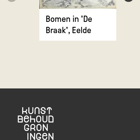
Kraai op 
winters
Bomen in 'De
landscha
Braak', Eelde