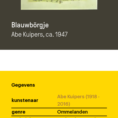
Blauwbörgje
Abe Kuipers
, ca. 1947
Gegevens
Abe Kuipers (1918 -
kunstenaar
2016)
genre
Ommelanden