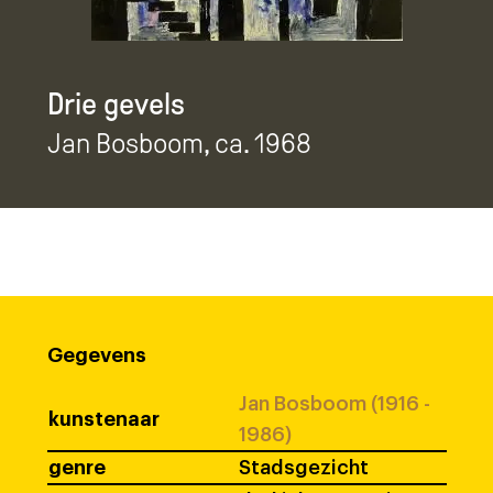
Drie gevels
Jan Bosboom
, ca. 1968
Gegevens
Jan Bosboom (1916 -
kunstenaar
1986)
genre
Stadsgezicht