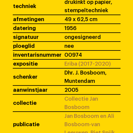
drukinkt op papier,
techniek
stempeltechniek
afmetingen
49 x 62,5 cm
datering
1956
signatuur
ongesigneerd
ploeglid
nee
inventarisnummer
00974
expositie
Eriba (2017-2020)
Dhr. J. Bosboom,
schenker
Muntendam
aanwinstjaar
2005
Collectie Jan
collectie
Bosboom
Jan Bosboom en Ali
publicatie
Bosboom-van
Leeuwen, Piet Spijk