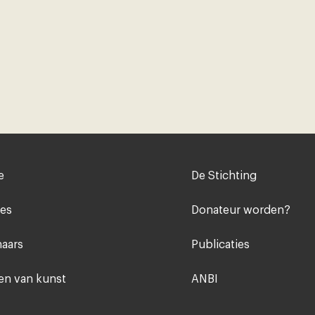
Voet
e
De Stichting
midden
ies
Donateur worden?
aars
Publicaties
n van kunst
ANBI