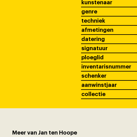
kunstenaar
genre
techniek
afmetingen
datering
signatuur
ploeglid
inventarisnummer
schenker
aanwinstjaar
collectie
Meer van Jan ten Hoope