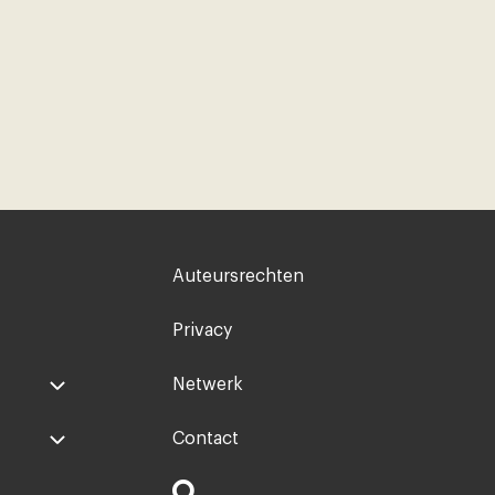
weg na
Kommer
Voet
Auteursrechten
rechts
Privacy
Netwerk
Contact