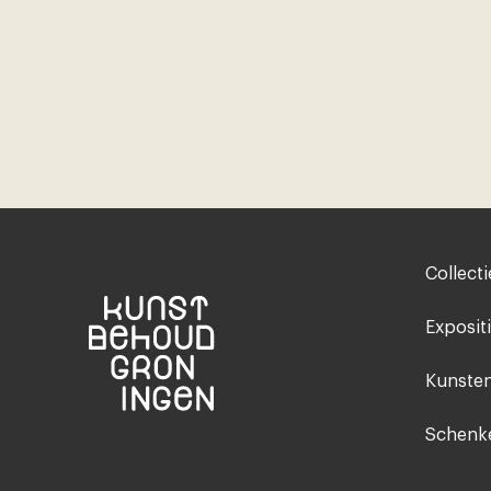
Footer-
Collecti
menu
Exposit
Kunsten
Schenke