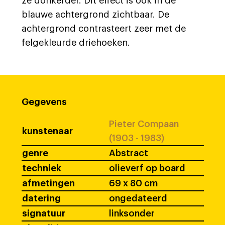
ze donkerder. Dit effect is ook in de
blauwe achtergrond zichtbaar. De
achtergrond contrasteert zeer met de
felgekleurde driehoeken.
Gegevens
Pieter Compaan
kunstenaar
(1903 - 1983)
genre
Abstract
techniek
olieverf op board
afmetingen
69 x 80 cm
datering
ongedateerd
signatuur
linksonder