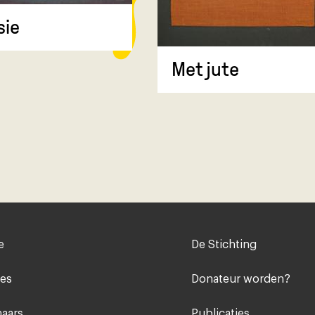
sie
Met jute
Voet
e
De Stichting
midden
ies
Donateur worden?
aars
Publicaties