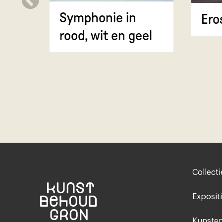
Symphonie in
Ero
rood, wit en geel
Footer-
Collecti
menu
Exposit
Kunsten