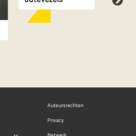
Compr
Voet
Auteursrechten
rechts
Privacy
Netwerk