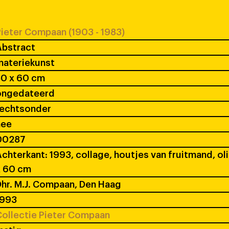
ieter Compaan (1903 - 1983)
Abstract
materiekunst
50 x 60 cm
ongedateerd
rechtsonder
nee
00287
chterkant: 1993, collage, houtjes van fruitmand, ol
x 60 cm
hr. M.J. Compaan, Den Haag
1993
ollectie Pieter Compaan