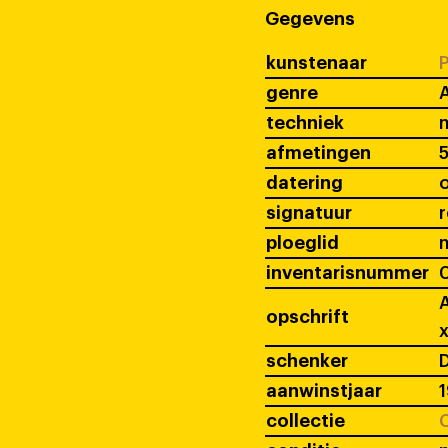
Gegevens
kunstenaar
P
genre
techniek
afmetingen
datering
signatuur
ploeglid
inventarisnummer
A
opschrift
schenker
D
aanwinstjaar
collectie
C