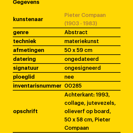
Gegevens
Pieter Compaan
kunstenaar
(1903 - 1983)
genre
Abstract
techniek
materiekunst
afmetingen
50 x 59 cm
datering
ongedateerd
signatuur
ongesigneerd
ploeglid
nee
inventarisnummer
00285
Achterkant: 1993,
collage, jutevezels,
opschrift
olieverf op board,
50 x 58 cm, Pieter
Compaan