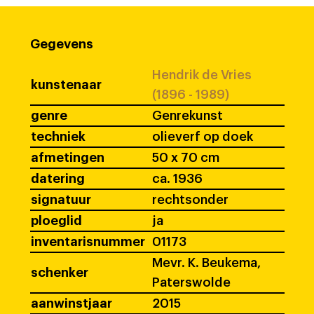
Gegevens
Hendrik de Vries
kunstenaar
(1896 - 1989)
genre
Genrekunst
techniek
olieverf op doek
afmetingen
50 x 70 cm
datering
ca. 1936
signatuur
rechtsonder
ploeglid
ja
inventarisnummer
01173
Mevr. K. Beukema,
schenker
Paterswolde
aanwinstjaar
2015