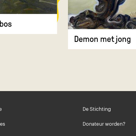
bos
Demon met jong
Voet
e
De Stichting
midden
ies
Donateur worden?