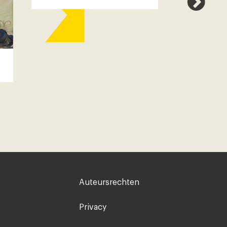
Demon
tromm
Voet
Auteursrechten
rechts
Privacy