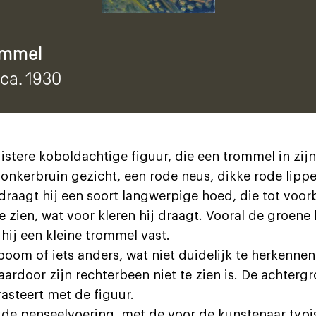
ommel
 ca. 1930
stere koboldachtige figuur, die een trommel in zij
onkerbruin gezicht, een rode neus, dikke rode lippen
raagt hij een soort langwerpige hoed, die tot voorb
 te zien, wat voor kleren hij draagt. Vooral de groene
hij een kleine trommel vast.
 boom of iets anders, wat niet duidelijk te herkennen
aardoor zijn rechterbeen niet te zien is. De achterg
rasteert met de figuur.
is de penseelvoering, met de voor de kunstenaar typ