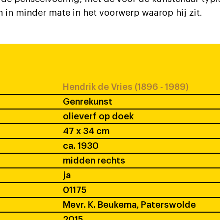
n in minder mate in het voorwerp waarop hij zit.
Hendrik de Vries (1896 - 1989)
Genrekunst
olieverf op doek
47 x 34 cm
ca. 1930
midden rechts
ja
01175
Mevr. K. Beukema, Paterswolde
2015