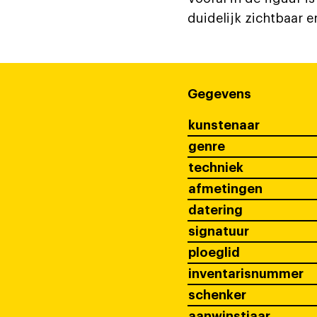
duidelijk zichtbaar e
Gegevens
kunstenaar
genre
techniek
afmetingen
datering
signatuur
ploeglid
inventarisnummer
schenker
aanwinstjaar