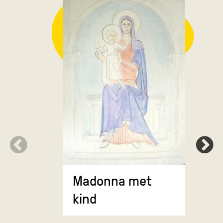
Portret v
Madonna met
Hazewink
kind