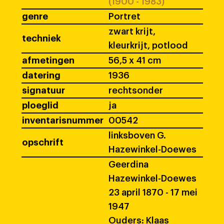
(1900 - 1983)
genre
Portret
zwart krijt,
techniek
kleurkrijt, potlood
afmetingen
56,5 x 41 cm
datering
1936
signatuur
rechtsonder
ploeglid
ja
inventarisnummer
00542
linksboven G.
opschrift
Hazewinkel-Doewes
Geerdina
Hazewinkel-Doewes
23 april 1870 - 17 mei
1947
Ouders: Klaas