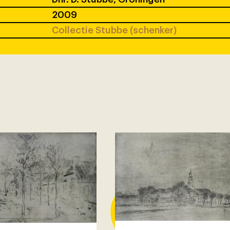
2009
Collectie Stubbe (schenker)