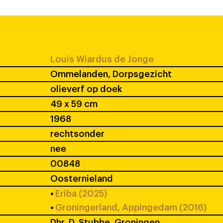
Louis Wiardus de Jonge
Ommelanden, Dorpsgezicht
olieverf op doek
49 x 59 cm
1968
rechtsonder
nee
00848
Oosternieland
•
Eriba (2025)
•
Groningerland, Appingedam (2016)
Dhr. D. Stubbe, Groningen