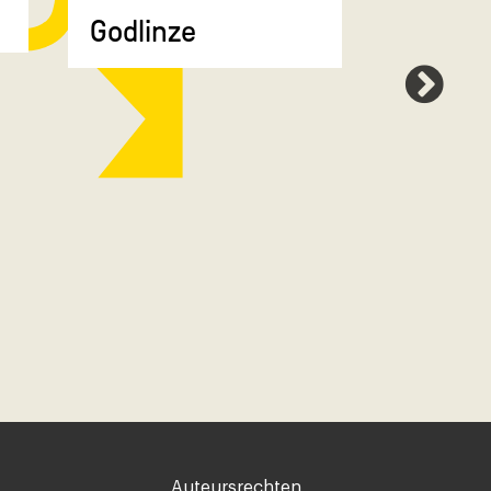
Godlinze
Voet
Auteursrechten