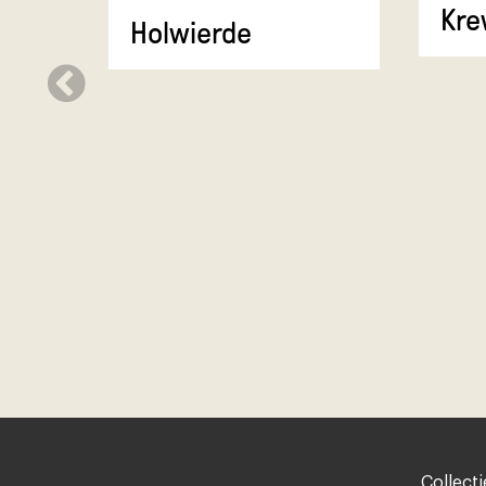
Kre
Holwierde
Footer-
Collecti