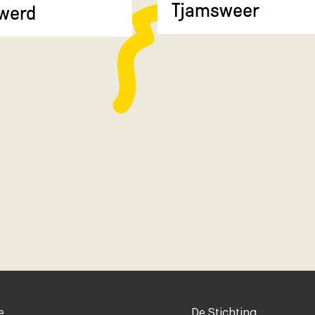
Tjamsweer
werd
Voet
e
De Stichting