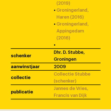
(2019)
•
Groningerland,
Haren (2016)
•
Groningerland,
Appingedam
(2016)
•
Dhr. D. Stubbe,
schenker
Groningen
aanwinstjaar
2009
Collectie Stubbe
collectie
(schenker)
Jannes de Vries,
publicatie
Francis van Dijk