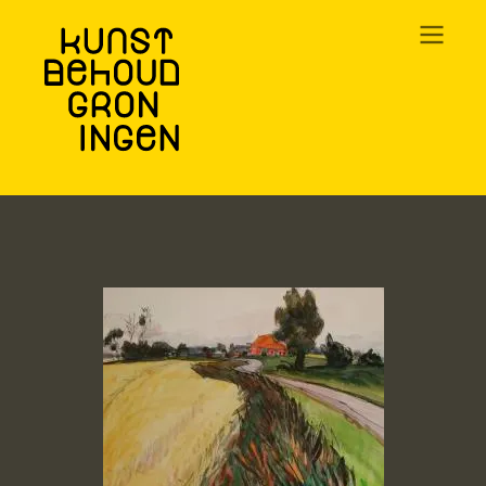
Overslaan
en
naar
de
inhoud
gaan