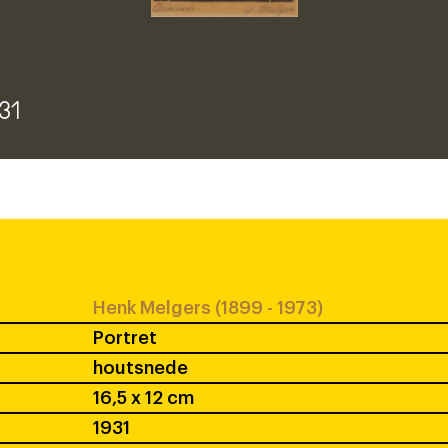
931
Henk Melgers (1899 - 1973)
Portret
houtsnede
16,5 x 12 cm
1931