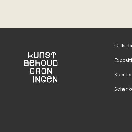
Footer-
Collecti
menu
Exposit
Kunsten
Schenke