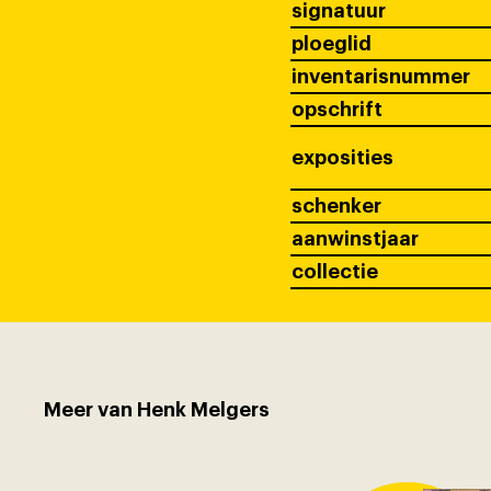
signatuur
ploeglid
inventarisnummer
opschrift
exposities
schenker
aanwinstjaar
collectie
Meer van Henk Melgers