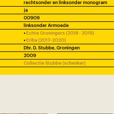
rechtsonder en linksonder monogram
ja
00909
linksonder Armoede
•
Echte Groningers (2018 - 2019)
•
Eriba (2017-2020)
Dhr. D. Stubbe, Groningen
2009
Collectie Stubbe (schenker)