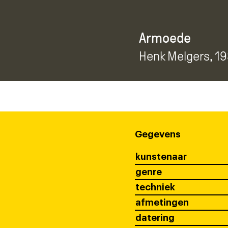
Armoede
Henk Melgers
, 1
Gegevens
kunstenaar
genre
techniek
afmetingen
datering