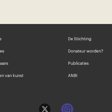
Voet
e
De Stichting
midden
ies
Donateur worden?
aars
Publicaties
n van kunst
ANBI