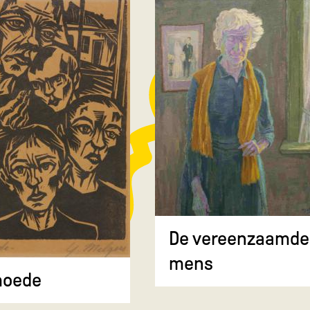
De vereenzaamde
mens
moede