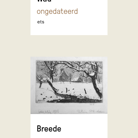
ongedateerd
ets
Breede