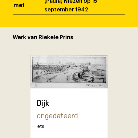
(Paula) Niezen op 15
met
september 1942
Werk van Riekele Prins
Dijk
ongedateerd
ets