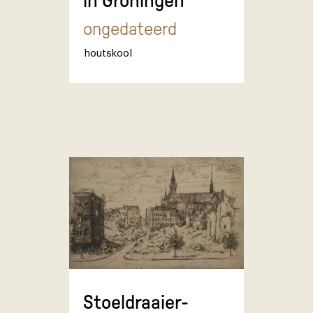
in Groningen
ongedateerd
houtskool
Stoeldraaier-