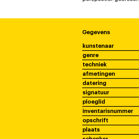
Gegevens
kunstenaar
genre
techniek
afmetingen
datering
signatuur
ploeglid
inventarisnummer
opschrift
plaats
schenker