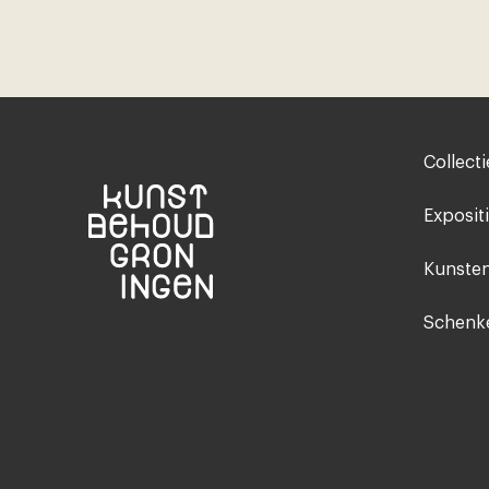
Footer-
Collecti
menu
Exposit
Kunsten
Schenke