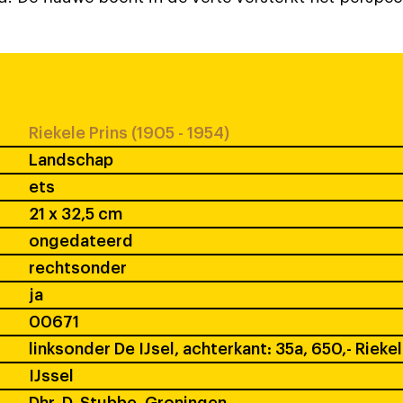
Riekele Prins (1905 - 1954)
Landschap
ets
21 x 32,5 cm
ongedateerd
rechtsonder
ja
00671
linksonder De IJsel, achterkant: 35a, 650,- Riekel
IJssel
Dhr. D. Stubbe, Groningen