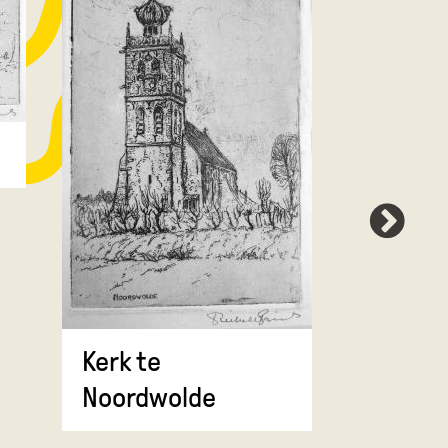
Kerk te
Der Aa
Noordwolde