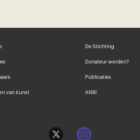
Voet
e
De Stichting
midden
ies
Donateur worden?
aars
Publicaties
n van kunst
ANBI