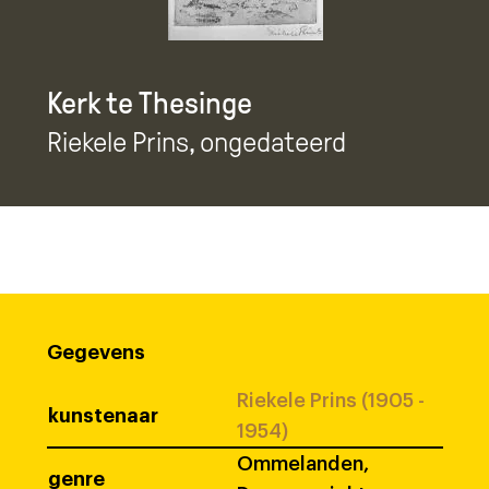
Kerk te Thesinge
Riekele Prins
, ongedateerd
Gegevens
Riekele Prins (1905 -
kunstenaar
1954)
Ommelanden,
genre