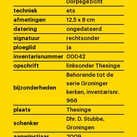
Dorpsgezicht
techniek
ets
afmetingen
12,5 x 8 cm
datering
ongedateerd
signatuur
rechtsonder
ploeglid
ja
inventarisnummer
00042
opschrift
linksonder Thesinge
Behorende tot de
serie Groninger
bijzonderheden
kerken, inventarisnr.
966
plaats
Thesinge
Dhr. D. Stubbe,
schenker
Groningen
aanwinstjaar
2009