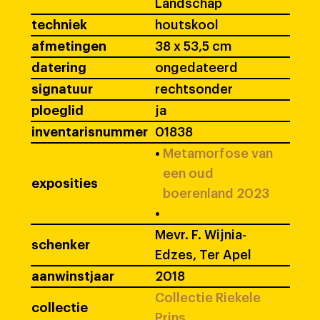
Landschap
techniek
houtskool
afmetingen
38 x 53,5 cm
datering
ongedateerd
signatuur
rechtsonder
ploeglid
ja
inventarisnummer
01838
•
Metamorfose van
een oud
exposities
boerenland 2023
•
Mevr. F. Wijnia-
schenker
Edzes, Ter Apel
aanwinstjaar
2018
Collectie Riekele
collectie
Prins