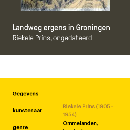
Landweg ergens in Groningen
Riekele Prins
, ongedateerd
Gegevens
Riekele Prins (1905 -
kunstenaar
1954)
Ommelanden,
genre