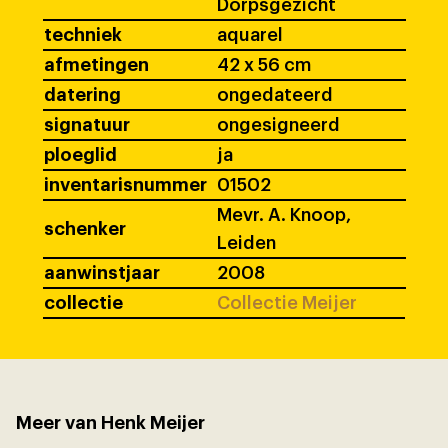
Dorpsgezicht
techniek
aquarel
afmetingen
42 x 56 cm
datering
ongedateerd
signatuur
ongesigneerd
ploeglid
ja
inventarisnummer
01502
Mevr. A. Knoop,
schenker
Leiden
aanwinstjaar
2008
collectie
Collectie Meijer
Meer van Henk Meijer