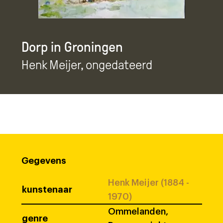
Dorp in Groningen
Henk Meijer
, ongedateerd
Gegevens
Henk Meijer (1884 -
kunstenaar
1970)
Ommelanden,
genre