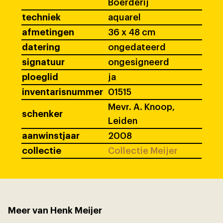
Boerderij
techniek
aquarel
afmetingen
36 x 48 cm
datering
ongedateerd
signatuur
ongesigneerd
ploeglid
ja
inventarisnummer
01515
Mevr. A. Knoop,
schenker
Leiden
aanwinstjaar
2008
collectie
Collectie Meijer
Meer van Henk Meijer