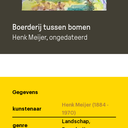
Boerderij tussen bomen
Henk Meijer
, ongedateerd
Gegevens
Henk Meijer (1884 -
kunstenaar
1970)
Landschap,
genre