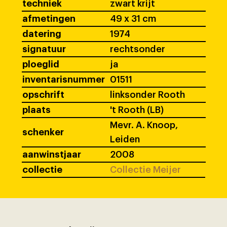
techniek
zwart krijt
afmetingen
49 x 31 cm
datering
1974
signatuur
rechtsonder
ploeglid
ja
inventarisnummer
01511
opschrift
linksonder Rooth
plaats
't Rooth (LB)
Mevr. A. Knoop,
schenker
Leiden
aanwinstjaar
2008
collectie
Collectie Meijer