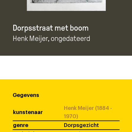
Dorpsstraat met boom
Henk Meijer
, ongedateerd
Gegevens
Henk Meijer (1884 -
kunstenaar
1970)
genre
Dorpsgezicht