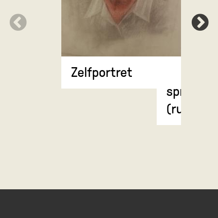
Anatomi
Zelfportret
weergave
spierstel
(rugzijde