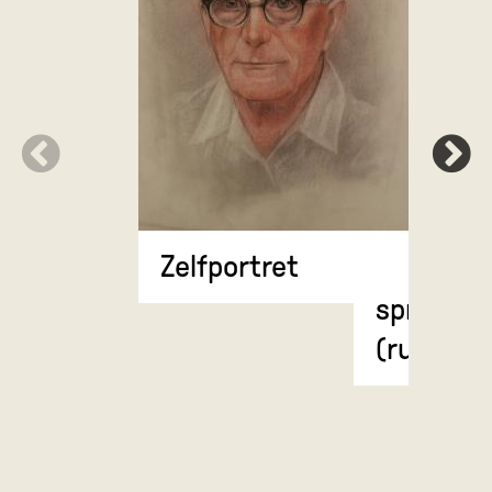
Anatomi
Zelfportret
weergave
spierstel
(rugzijde