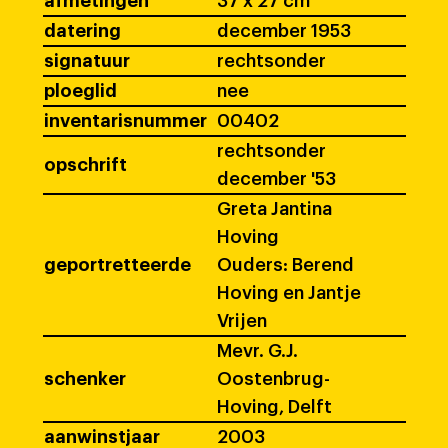
afmetingen
37 x 27 cm
datering
december 1953
signatuur
rechtsonder
ploeglid
nee
inventarisnummer
00402
rechtsonder
opschrift
december '53
Greta Jantina
Hoving
geportretteerde
Ouders: Berend
Hoving en Jantje
Vrijen
Mevr. G.J.
schenker
Oostenbrug-
Hoving, Delft
aanwinstjaar
2003