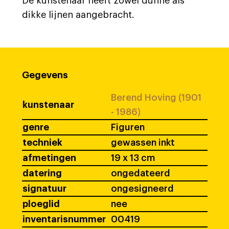
De kunstenaar heeft zowel dunne als
dikke lijnen aangebracht.
Gegevens
Berend Hoving (1901
kunstenaar
- 1986)
genre
Figuren
techniek
gewassen inkt
afmetingen
19 x 13 cm
datering
ongedateerd
signatuur
ongesigneerd
ploeglid
nee
inventarisnummer
00419