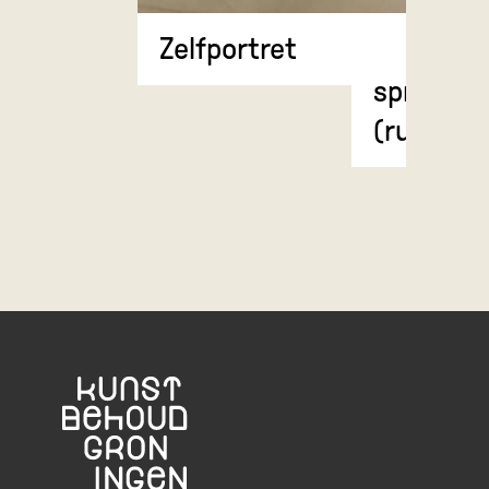
Anatomi
Zelfportret
weergave
spierstel
(rugzijde