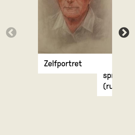
Anatomi
Zelfportret
weergave
spierstel
(rugzijde