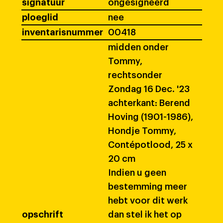
signatuur
ongesigneerd
ploeglid
nee
inventarisnummer
00418
midden onder
Tommy,
rechtsonder
Zondag 16 Dec. '23
achterkant: Berend
Hoving (1901-1986),
Hondje Tommy,
Contépotlood, 25 x
20 cm
Indien u geen
bestemming meer
hebt voor dit werk
opschrift
dan stel ik het op