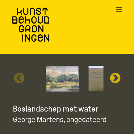
Overslaan
en
naar
de
inhoud
gaan
Boslandschap met water
George Martens
, ongedateerd