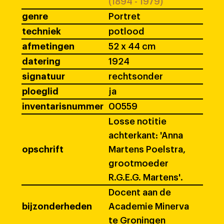
(1894 - 1979)
genre
Portret
techniek
potlood
afmetingen
52 x 44 cm
datering
1924
signatuur
rechtsonder
ploeglid
ja
inventarisnummer
00559
Losse notitie
achterkant: 'Anna
opschrift
Martens Poelstra,
grootmoeder
R.G.E.G. Martens'.
Docent aan de
bijzonderheden
Academie Minerva
te Groningen