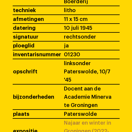
Boerderij
techniek
litho
afmetingen
11 x 15 cm
datering
10 juli 1945
signatuur
rechtsonder
ploeglid
ja
inventarisnummer
01230
linksonder
opschrift
Paterswolde, 10/7
'45
Docent aan de
bijzonderheden
Academie Minerva
te Groningen
plaats
Paterswolde
Najaar en winter in
expositie
Groningen (2022-