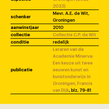
2023)
Mevr. A.E. de Wit,
schenker
Groningen
aanwinstjaar
2010
collectie
Collectie C.P. de Wit
conditie
redelijk
Leraren van de
Academie Minerva:
Een keuze uit twee
publicatie
eeuwen kunst en
kunstonderwijs in
Groningen, Francis
van Dijk
, blz. 79-81