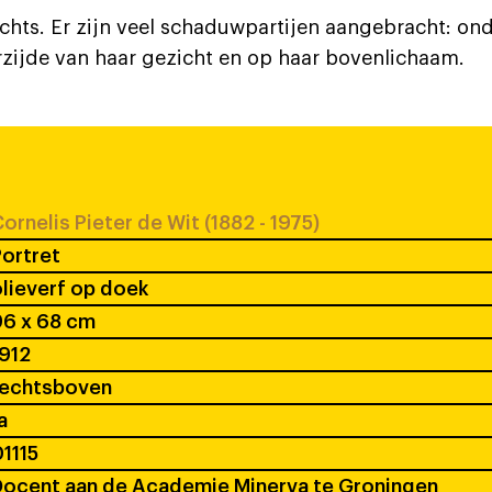
echts. Er zijn veel schaduwpartijen aangebracht: on
erzijde van haar gezicht en op haar bovenlichaam.
ornelis Pieter de Wit (1882 - 1975)
ortret
lieverf op doek
96 x 68 cm
912
rechtsboven
a
1115
ocent aan de Academie Minerva te Groningen