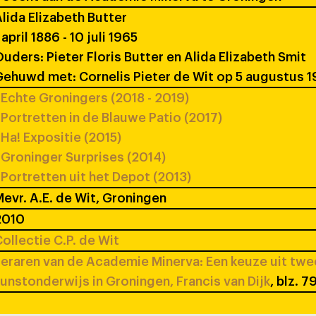
lida Elizabeth Butter
 april 1886 - 10 juli 1965
uders: Pieter Floris Butter en Alida Elizabeth Smit
ehuwd met: Cornelis Pieter de Wit op 5 augustus 
Echte Groningers (2018 - 2019)
Portretten in de Blauwe Patio (2017)
Ha! Expositie (2015)
Groninger Surprises (2014)
Portretten uit het Depot (2013)
evr. A.E. de Wit, Groningen
2010
ollectie C.P. de Wit
eraren van de Academie Minerva: Een keuze uit tw
unstonderwijs in Groningen, Francis van Dijk
, blz. 7