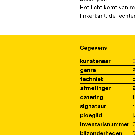
Het licht komt van r
linkerkant, de recht
Gegevens
kunstenaar
C
genre
P
techniek
o
afmetingen
datering
1
signatuur
ploeglid
j
inventarisnummer
0
bijzonderheden
D