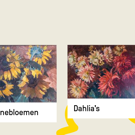
Dahlia's
nnebloemen