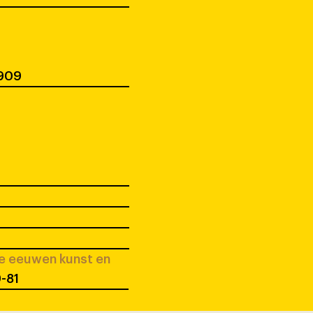
1909
ee eeuwen kunst en
9-81