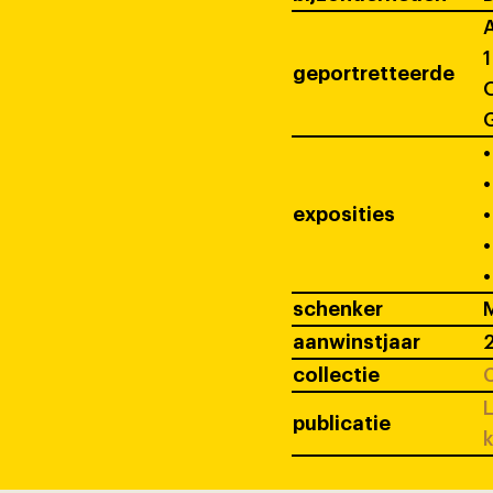
A
1
geportretteerde
O
G
•
•
exposities
•
•
•
schenker
M
aanwinstjaar
collectie
C
L
publicatie
k