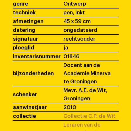
genre
Ontwerp
techniek
pen, inkt
afmetingen
45 x 59 cm
datering
ongedateerd
signatuur
rechtsonder
ploeglid
ja
inventarisnummer
01846
Docent aan de
bijzonderheden
Academie Minerva
te Groningen
Mevr. A.E. de Wit,
schenker
Groningen
aanwinstjaar
2010
collectie
Collectie C.P. de Wit
Leraren van de