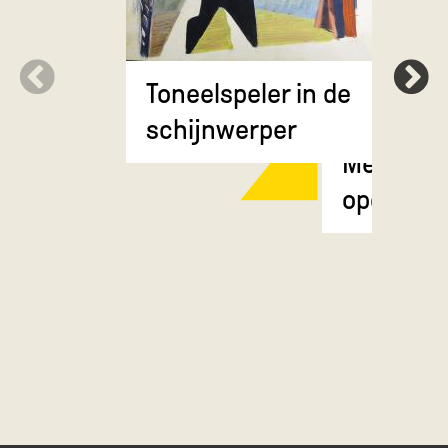
Toneelspeler in de
schijnwerper
Meisje m
opgestok