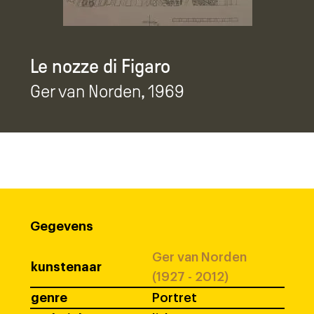
Le nozze di Figaro
Ger van Norden
, 1969
Gegevens
Ger van Norden
kunstenaar
(1927 - 2012)
genre
Portret