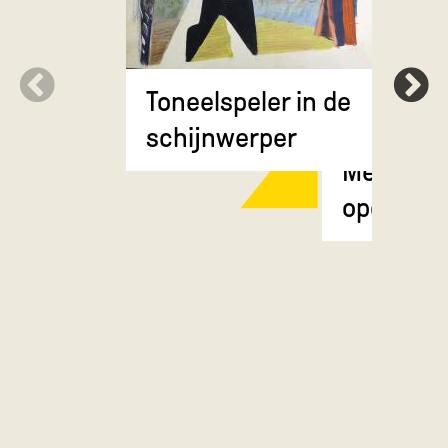
Toneelspeler in de
schijnwerper
Meisje m
opgestok