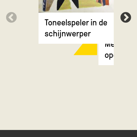
Toneelspeler in de
schijnwerper
Meisje m
opgestok