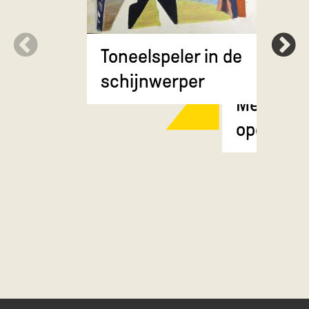
Toneelspeler in de
schijnwerper
Meisje m
opgestok