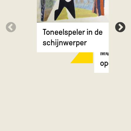
Toneelspeler in de
schijnwerper
Meisje m
opgestok